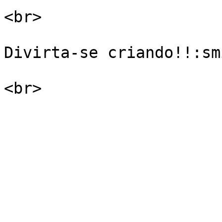
<br>

Divirta-se criando!!:smi