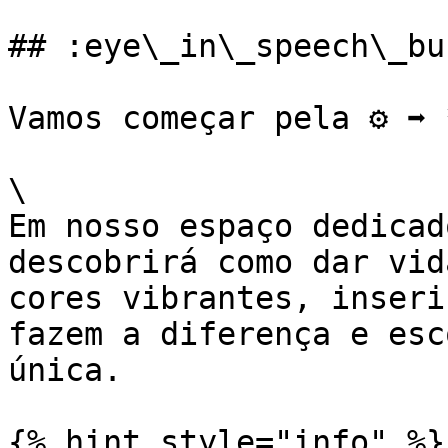
## :eye\_in\_speech\_bu
Vamos começar pela ⚙️ ➡ 
\

Em nosso espaço dedicad
descobrirá como dar vid
cores vibrantes, inseri
fazem a diferença e esc
única.

{% hint style="info" %}
