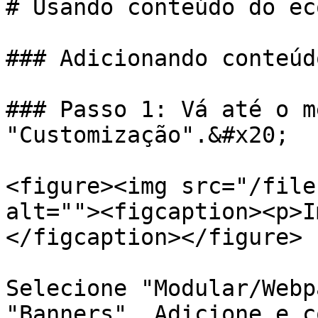
# Usando conteúdo do ec
### Adicionando conteúd
### Passo 1: Vá até o m
"Customização".&#x20;

<figure><img src="/file
alt=""><figcaption><p>I
</figcaption></figure>

Selecione "Modular/Webp
"Banners". Adicione e c