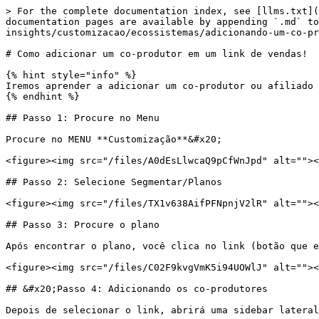
> For the complete documentation index, see [llms.txt](
documentation pages are available by appending `.md` to
insights/customizacao/ecossistemas/adicionando-um-co-pr
# Como adicionar um co-produtor em um link de vendas!

{% hint style="info" %}

Iremos aprender a adicionar um co-produtor ou afiliado 
{% endhint %}

## Passo 1: Procure no Menu

Procure no MENU **Customização**&#x20;

<figure><img src="/files/A0dEsLlwcaQ9pCfWnJpd" alt=""><
## Passo 2: Selecione Segmentar/Planos

<figure><img src="/files/TX1v638AifPFNpnjV2lR" alt=""><
## Passo 3: Procure o plano

Após encontrar o plano, você clica no link (botão que e
<figure><img src="/files/C02F9kvgVmK5i94UOWlJ" alt=""><
## &#x20;Passo 4: Adicionando os co-produtores

Depois de selecionar o link, abrirá uma sidebar lateral