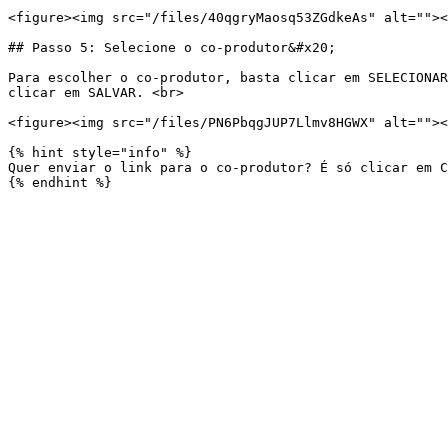
<figure><img src="/files/40qgryMaosq53ZGdkeAs" alt=""><
## Passo 5: Selecione o co-produtor&#x20;

Para escolher o co-produtor, basta clicar em SELECIONAR
clicar em SALVAR. <br>

<figure><img src="/files/PN6PbqgJUP7Llmv8HGWX" alt=""><
{% hint style="info" %}

Quer enviar o link para o co-produtor? É só clicar em C